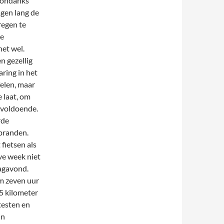
 ondanks
agen lang de
regen te
te
et wel.
n gezellig
aring in het
felen, maar
e laat, om
 voldoende.
rde
 branden.
fietsen als
ve week niet
agavond.
om zeven uur
45 kilometer
testen en
jn