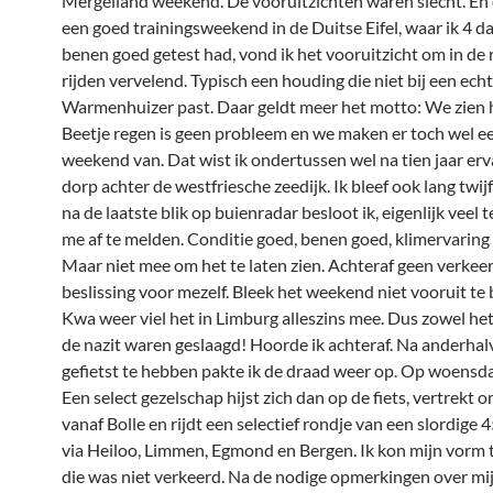
Mergelland weekend. De vooruitzichten waren slecht. En
een goed trainingsweekend in de Duitse Eifel, waar ik 4 d
benen goed getest had, vond ik het vooruitzicht om in de 
rijden vervelend. Typisch een houding die niet bij een ech
Warmenhuizer past. Daar geldt meer het motto: We zien h
Beetje regen is geen probleem en we maken er toch wel ee
weekend van. Dat wist ik ondertussen wel na tien jaar erv
dorp achter de westfriesche zeedijk. Ik bleef ook lang twij
na de laatste blik op buienradar besloot ik, eigenlijk veel t
me af te melden. Conditie goed, benen goed, klimervaring
Maar niet mee om het te laten zien. Achteraf geen verkee
beslissing voor mezelf. Bleek het weekend niet vooruit te
Kwa weer viel het in Limburg alleszins mee. Dus zowel het 
de nazit waren geslaagd! Hoorde ik achteraf. Na anderhal
gefietst te hebben pakte ik de draad weer op. Op woensd
Een select gezelschap hijst zich dan op de fiets, vertrekt 
vanaf Bolle en rijdt een selectief rondje van een slordige 
via Heiloo, Limmen, Egmond en Bergen. Ik kon mijn vorm 
die was niet verkeerd. Na de nodige opmerkingen over mi