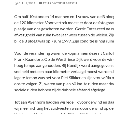
8 JULI, 2011
EEN REACTIE PLAATSEN
Om half 10 stonden 14 mannen en 1 vrouw van de B ploeg
de 120 kilometer. Voor vertrek moest er door de fotograa
plaatje van ons geschoten worden. Gerrit Entes reed na e
afwezigheid van ruim twee jaar weer tussen de wielen. Zijn
bij de B ploeg was op 7 juni 1999. Zijn conditie is nog rui
Voor de verandering waren de kopmannen deze rit Carlo 
Frank Kaandorp. Op de Westfriese Dijk werd voor de wind
hoog tempo aangehouden. Bij Koedijk werd aangegeven 
snelheid met een paar kilometer verlaagd moest worden. 
lagere tempo was het voor Piet Slikker en zijn vrouw Ria 
ons te volgen. Zij waren van plan 60 km. te rijden maar do
sociale rijden hebben zij de dubbele afstand afgelegd.
Tot aan Avenhorn hadden wij redelijk voor de wind en da
wij meer richting het zuidwesten waardoor de wind op de