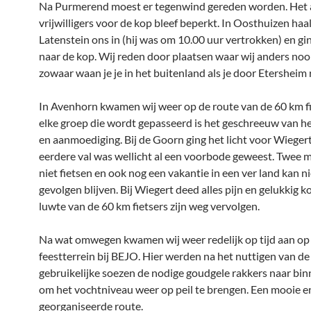
Na Purmerend moest er tegenwind gereden worden. Het 
vrijwilligers voor de kop bleef beperkt. In Oosthuizen haa
Latenstein ons in (hij was om 10.00 uur vertrokken) en gi
naar de kop. Wij reden door plaatsen waar wij anders nooi
zowaar waan je je in het buitenland als je door Etersheim r
In Avenhorn kwamen wij weer op de route van de 60 km fie
elke groep die wordt gepasseerd is het geschreeuw van h
en aanmoediging. Bij de Goorn ging het licht voor Wiegert
eerdere val was wellicht al een voorbode geweest. Twee
niet fietsen en ook nog een vakantie in een ver land kan n
gevolgen blijven. Bij Wiegert deed alles pijn en gelukkig ko
luwte van de 60 km fietsers zijn weg vervolgen.
Na wat omwegen kwamen wij weer redelijk op tijd aan op
feestterrein bij BEJO. Hier werden na het nuttigen van de
gebruikelijke soezen de nodige goudgele rakkers naar bi
om het vochtniveau weer op peil te brengen. Een mooie e
georganiseerde route.