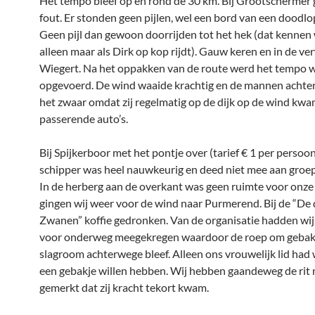
Het tempo bleef op en rond de 30 km. Bij Grootschermer 
fout. Er stonden geen pijlen, wel een bord van een doodl
Geen pijl dan gewoon doorrijden tot het hek (dat kennen w
alleen maar als Dirk op kop rijdt). Gauw keren en in de ver
Wiegert. Na het oppakken van de route werd het tempo 
opgevoerd. De wind waaide krachtig en de mannen achte
het zwaar omdat zij regelmatig op de dijk op de wind kw
passerende auto’s.
Bij Spijkerboor met het pontje over (tarief € 1 per persoon
schipper was heel nauwkeurig en deed niet mee aan groe
In de herberg aan de overkant was geen ruimte voor onze
gingen wij weer voor de wind naar Purmerend. Bij de “De 
Zwanen” koffie gedronken. Van de organisatie hadden wij
voor onderweg meegekregen waardoor de roep om geba
slagroom achterwege bleef. Alleen ons vrouwelijk lid had 
een gebakje willen hebben. Wij hebben gaandeweg de rit 
gemerkt dat zij kracht tekort kwam.