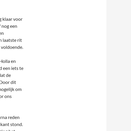
 klaar voor
f nog een
en
 laatste rit
m voldoende.
Holla en
 een iets te
dat de
Door dit
mogelijk om
or ons
arna reden
 kant stond.