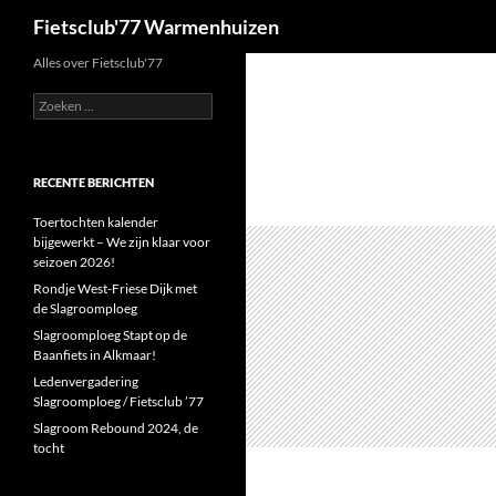
Zoeken
Fietsclub'77 Warmenhuizen
Ga
Alles over Fietsclub'77
naar
Zoeken
de
naar:
inhoud
RECENTE BERICHTEN
Toertochten kalender
bijgewerkt – We zijn klaar voor
seizoen 2026!
Rondje West-Friese Dijk met
de Slagroomploeg
Slagroomploeg Stapt op de
Baanfiets in Alkmaar!
Ledenvergadering
Slagroomploeg / Fietsclub ’77
Slagroom Rebound 2024, de
tocht