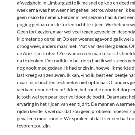
afwezigheid in Limburg zette ik me snel op kop en deed mi
week erna was het weer niet geheel betrouwbaar en ik be
geen risico te nemen. Eerder in het seizoen had ik met ee
poging gedaan om de fortentocht te rijden. We hebben we
Geen fort gezien, maar wel veel regen gevoeld en desond
kilometer op de teller. Op een woensdagavond ga ik wel u
droog weer, anders maar niet. Mat van den Berg belde. Of i
de Arie Tijm trofee!! Ze kwamen een man tekort. Ik hoefde
na te denken. De traditie in het dorp had ik wel steeds g
nog nooit mee gedaan. Ik had er zin in, hoewel ik merkte d
last kreeg van zenuwen. Ik kan, vind ik, best een beetje har
maar mijn bochten techniek is niet optimaal. Of anders g
vierkant door de bocht! Ik ken het rondje door het dorp 
je toch wel een paar keer vol door de bocht. Daarnaast he
ervaring in het rijden van een tijdrit. De mannen waarmee
rijden kende ik wel dus dat zou geen probleem moeten zijn
geval een mooi rondje. We spraken af dat ik er een half uu
tevoren zou zijn.