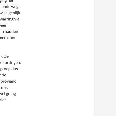
ging het
opende weg.
ij eigenlijk
warring viel
weer
rin hadden
amen door
). De
pskortingen.
 groep dus
drie
 proviand
k met
wel graag
niet