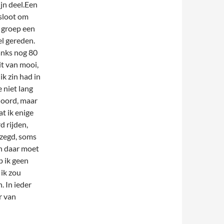
jn deel.Een
sloot om
n groep een
l gereden.
anks nog 80
it van mooi,
k zin had in
 niet lang
ehoord, maar
at ik enige
d rijden,
ezegd, soms
en daar moet
b ik geen
 ik zou
. In ieder
r van