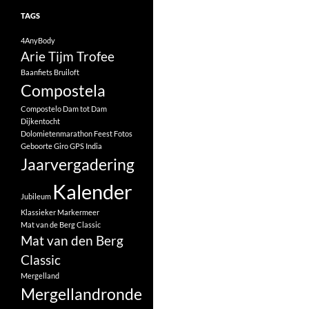
TAGS
4AnyBody
Arie Tijm Trofee
Baanfiets
Bruiloft
Compostela
Compostelo
Dam tot Dam
Dijkentocht
Dolomietenmarathon
Feest
Fotos
Geboorte
Giro
GPS
India
Jaarvergadering
Kalender
Jubileum
Klassieker
Markermeer
Mat van de Berg Classic
Mat van den Berg
Classic
Mergelland
Mergellandronde