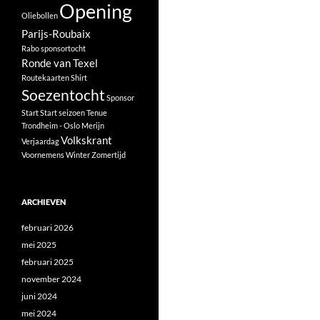
Opening
Oliebollen
Parijs-Roubaix
Rabo sponsortocht
Ronde van Texel
Routekaarten
Shirt
Soezentocht
Sponsor
Start
Start seizoen
Tenue
Trondheim - Oslo Merijn
Volkskrant
Verjaardag
Voornemens
Winter
Zomertijd
ARCHIEVEN
februari 2026
mei 2025
februari 2025
november 2024
juni 2024
mei 2024