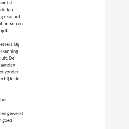
aantal
lde Jan
ng resoluut
t fietsen en
ijdt.
tsers. Bij
erkenning
 uit. De
 maanden
iet zonder
n hij in de
 het
nnen gewerkt
n goed