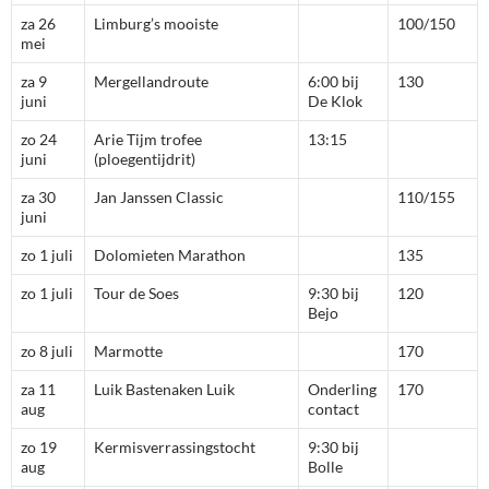
za 26
Limburg’s mooiste
100/150
mei
za 9
Mergellandroute
6:00 bij
130
juni
De Klok
zo 24
Arie Tijm trofee
13:15
juni
(ploegentijdrit)
za 30
Jan Janssen Classic
110/155
juni
zo 1 juli
Dolomieten Marathon
135
zo 1 juli
Tour de Soes
9:30 bij
120
Bejo
zo 8 juli
Marmotte
170
za 11
Luik Bastenaken Luik
Onderling
170
aug
contact
zo 19
Kermisverrassingstocht
9:30 bij
aug
Bolle