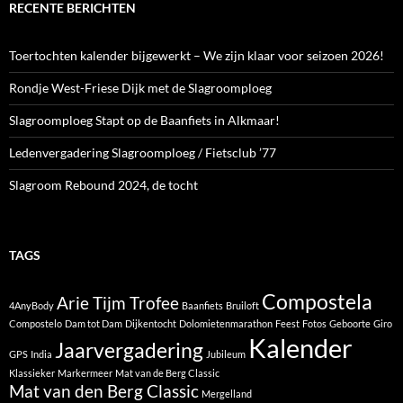
RECENTE BERICHTEN
Toertochten kalender bijgewerkt – We zijn klaar voor seizoen 2026!
Rondje West-Friese Dijk met de Slagroomploeg
Slagroomploeg Stapt op de Baanfiets in Alkmaar!
Ledenvergadering Slagroomploeg / Fietsclub ’77
Slagroom Rebound 2024, de tocht
TAGS
Compostela
Arie Tijm Trofee
4AnyBody
Baanfiets
Bruiloft
Compostelo
Dam tot Dam
Dijkentocht
Dolomietenmarathon
Feest
Fotos
Geboorte
Giro
Kalender
Jaarvergadering
GPS
India
Jubileum
Klassieker
Markermeer
Mat van de Berg Classic
Mat van den Berg Classic
Mergelland