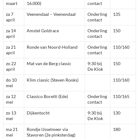
maart
16.000)
contact
za 7
Veenendaal – Veenendaal
Onderling
135
april
contact
za 14
Amstel Goldrace
Onderling
150
april
contact
za 21
Ronde van Noord-Holland
Onderling
110/160
april
contact
zo 22
Mat van de Berg classic
9:30 bij
150
april
De Klok
do 10
Klim classic (Steven Rooks)
110/160
mei
za 12
Classico Boretti (Ede)
Onderling
110/165
mei
contact
zo 13
Dijkentocht
9:30 bij
130
mei
De Klok
ma 21
Rondje IJsselmeer via
180
mei
Stavoren (2e pinksterdag)