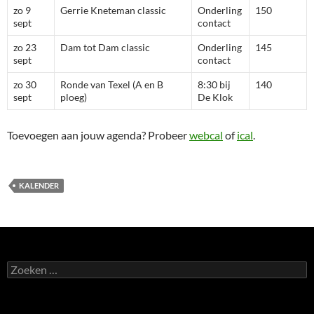
zo 9
Gerrie Kneteman classic
Onderling
150
sept
contact
zo 23
Dam tot Dam classic
Onderling
145
sept
contact
zo 30
Ronde van Texel (A en B
8:30 bij
140
sept
ploeg)
De Klok
Toevoegen aan jouw agenda? Probeer
webcal
of
ical
.
KALENDER
Zoeken
naar: