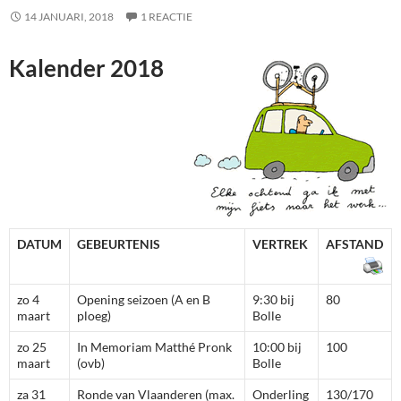
14 JANUARI, 2018
1 REACTIE
Kalender 2018
DATUM
GEBEURTENIS
VERTREK
AFSTAND
zo 4
Opening seizoen (A en B
9:30 bij
80
maart
ploeg)
Bolle
zo 25
In Memoriam Matthé Pronk
10:00 bij
100
maart
(ovb)
Bolle
za 31
Ronde van Vlaanderen (max.
Onderling
130/170