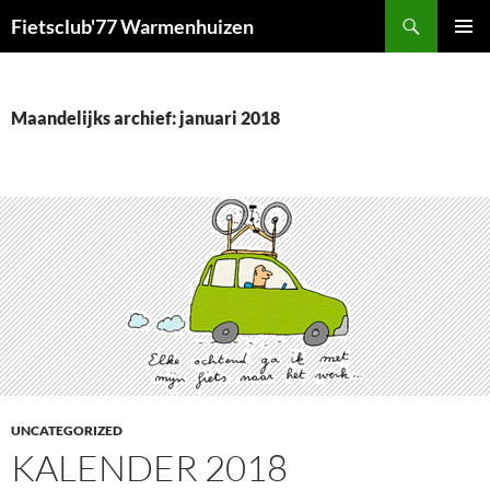
Ga
Zoeken
Fietsclub'77 Warmenhuizen
naar
PRIMAI
de
MENU
inhoud
Maandelijks archief: januari 2018
UNCATEGORIZED
KALENDER 2018