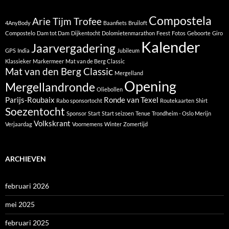
Compostela
Arie Tijm Trofee
4AnyBody
Baanfiets
Bruiloft
Compostelo
Dam tot Dam
Dijkentocht
Dolomietenmarathon
Feest
Fotos
Geboorte
Giro
Kalender
Jaarvergadering
GPS
India
Jubileum
Klassieker
Markermeer
Mat van de Berg Classic
Mat van den Berg Classic
Mergelland
Opening
Mergellandronde
Oliebollen
Parijs-Roubaix
Ronde van Texel
Rabo sponsortocht
Routekaarten
Shirt
Soezentocht
Sponsor
Start
Start seizoen
Tenue
Trondheim - Oslo Merijn
Volkskrant
Verjaardag
Voornemens
Winter
Zomertijd
ARCHIEVEN
februari 2026
mei 2025
februari 2025