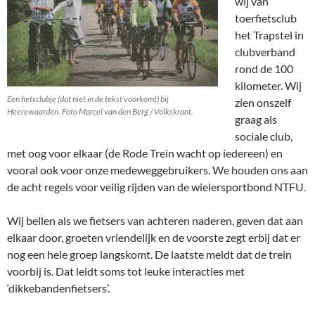
wij van
toerfietsclub
het Trapstel in
clubverband
rond de 100
kilometer. Wij
Een fietsclubje (dat niet in de tekst voorkomt) bij
zien onszelf
Heerewaarden. Foto Marcel van den Berg / Volkskrant.
graag als
sociale club,
met oog voor elkaar (de Rode Trein wacht op iedereen) en
vooral ook voor onze medeweggebruikers. We houden ons aan
de acht regels voor veilig rijden van de wielersportbond NTFU.
Wij bellen als we fietsers van achteren naderen, geven dat aan
elkaar door, groeten vriendelijk en de voorste zegt erbij dat er
nog een hele groep langskomt. De laatste meldt dat de trein
voorbij is. Dat leidt soms tot leuke interacties met
‘dikkebandenfietsers’.