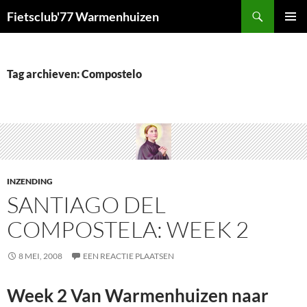
Ga
Zoeken
Fietsclub'77 Warmenhuizen
naar
PRIMAI
de
MENU
inhoud
Tag archieven: Compostelo
INZENDING
SANTIAGO DEL
COMPOSTELA: WEEK 2
8 MEI, 2008
EEN REACTIE PLAATSEN
Week 2 Van Warmenhuizen naar