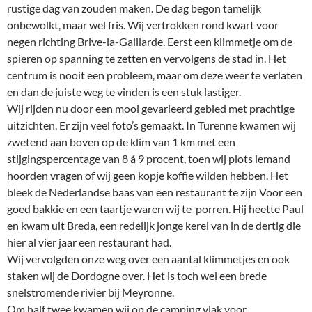
rustige dag van zouden maken. De dag begon tamelijk
onbewolkt, maar wel fris. Wij vertrokken rond kwart voor
negen richting Brive-la-Gaillarde. Eerst een klimmetje om de
spieren op spanning te zetten en vervolgens de stad in. Het
centrum is nooit een probleem, maar om deze weer te verlaten
en dan de juiste weg te vinden is een stuk lastiger.
Wij rijden nu door een mooi gevarieerd gebied met prachtige
uitzichten. Er zijn veel foto’s gemaakt. In Turenne kwamen wij
zwetend aan boven op de klim van 1 km met een
stijgingspercentage van 8 á 9 procent, toen wij plots iemand
hoorden vragen of wij geen kopje koffie wilden hebben. Het
bleek de Nederlandse baas van een restaurant te zijn Voor een
goed bakkie en een taartje waren wij te porren. Hij heette Paul
en kwam uit Breda, een redelijk jonge kerel van in de dertig die
hier al vier jaar een restaurant had.
Wij vervolgden onze weg over een aantal klimmetjes en ook
staken wij de Dordogne over. Het is toch wel een brede
snelstromende rivier bij Meyronne.
Om half twee kwamen wij op de camping vlak voor