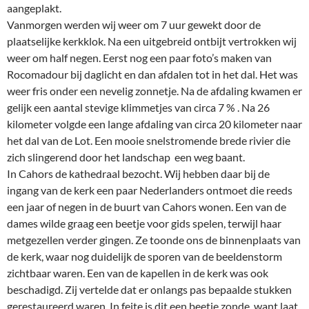
aangeplakt.
Vanmorgen werden wij weer om 7 uur gewekt door de
plaatselijke kerkklok. Na een uitgebreid ontbijt vertrokken wij
weer om half negen. Eerst nog een paar foto’s maken van
Rocomadour bij daglicht en dan afdalen tot in het dal. Het was
weer fris onder een nevelig zonnetje. Na de afdaling kwamen er
gelijk een aantal stevige klimmetjes van circa 7 % . Na 26
kilometer volgde een lange afdaling van circa 20 kilometer naar
het dal van de Lot. Een mooie snelstromende brede rivier die
zich slingerend door het landschap een weg baant.
In Cahors de kathedraal bezocht. Wij hebben daar bij de
ingang van de kerk een paar Nederlanders ontmoet die reeds
een jaar of negen in de buurt van Cahors wonen. Een van de
dames wilde graag een beetje voor gids spelen, terwijl haar
metgezellen verder gingen. Ze toonde ons de binnenplaats van
de kerk, waar nog duidelijk de sporen van de beeldenstorm
zichtbaar waren. Een van de kapellen in de kerk was ook
beschadigd. Zij vertelde dat er onlangs pas bepaalde stukken
gerestaureerd waren. In feite is dit een beetje zonde, want laat