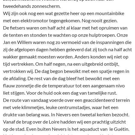
tweedehands zonnescherm.
Wij zijn ook nog een wat gezette heer op een mountainbike
met een elektromotor tegengekomen. Nog nooit gezien.
De fietsers waren om half acht al klaar met het opruimen van
de tenten en stonden te wachten op onze hulptroepen. Onze
Jan en Willem waren nog zo vermoeid van de inspanningen die
zij de afgelopen dagen hebben geleverd dat zij toch na half acht
wakker gemaakt moesten worden. Anders konden wij niet op
tijd vertrekken. Om half negen, na een uitgebreid ontbijt,
vertrokken wij. De dag begon bewolkt met een spatje regen in
de afdaling. De rest van de dag bleef het bewolkt met een
flauw zonnetje die de temperatuur tot een aangenaam nivo
liet stijgen. Voor de huid ook een dag van tamelijke rust.
De route van vandaag voerde over een geaccidenteerd terrein
met vele klimmetjes, leuke centrumstadjes, waar het een
drukte van belang was. In Nevers een tweetal kerken bezocht.
Vanaf de brug over de Loire hadden wij een prachtig uitzicht
op de stad. Even buiten Nevers is het aquaduct van le Guétin.