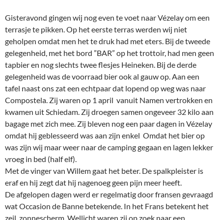
Gisteravond gingen wij nog even te voet naar Vézelay om een
terrasje te pikken. Op het eerste terras werden wij niet
geholpen omdat men het te druk had met eters. Bij de tweede
gelegenheid, met het bord ”BAR” op het trottoir, had men geen
tapbier en nog slechts twee flesjes Heineken. Bij de derde
gelegenheid was de voorraad bier ook al gauw op. Aan een
tafel naast ons zat een echtpaar dat lopend op weg was naar
Compostela. Zij waren op 1 april vanuit Namen vertrokken en
kwamen uit Schiedam. Zij droegen samen ongeveer 32 kilo aan
bagage met zich mee. Zij bleven nog een paar dagen in Vézelay
omdat hij geblesseerd was aan zijn enkel Omdat het bier op
was zijn wij maar weer naar de camping gegaan en lagen lekker
vroeg in bed (half elf).
Met de vinger van Willem gaat het beter. De spalkpleister is
eraf en hij zegt dat hij nagenoeg geen pijn meer heeft.
De afgelopen dagen werd er regelmatig door fransen gevraagd
wat Occasion de Banne betekende. In het Frans betekent het
zeil, zonnescherm. Wellicht waren zij op zoek naar een