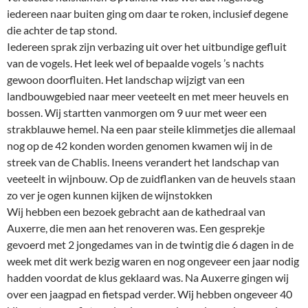
iedereen naar buiten ging om daar te roken, inclusief degene
die achter de tap stond.
Iedereen sprak zijn verbazing uit over het uitbundige gefluit
van de vogels. Het leek wel of bepaalde vogels ’s nachts
gewoon doorfluiten. Het landschap wijzigt van een
landbouwgebied naar meer veeteelt en met meer heuvels en
bossen. Wij startten vanmorgen om 9 uur met weer een
strakblauwe hemel. Na een paar steile klimmetjes die allemaal
nog op de 42 konden worden genomen kwamen wij in de
streek van de Chablis. Ineens verandert het landschap van
veeteelt in wijnbouw. Op de zuidflanken van de heuvels staan
zo ver je ogen kunnen kijken de wijnstokken
Wij hebben een bezoek gebracht aan de kathedraal van
Auxerre, die men aan het renoveren was. Een gesprekje
gevoerd met 2 jongedames van in de twintig die 6 dagen in de
week met dit werk bezig waren en nog ongeveer een jaar nodig
hadden voordat de klus geklaard was. Na Auxerre gingen wij
over een jaagpad en fietspad verder. Wij hebben ongeveer 40