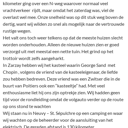
kilometer ging over een N-weg waarover normaal veel
vrachtverkeer rijdt, maar omdat het zaterdag was, viel de
overlast wel mee. Onze snelheid was op dit stuk weg boven de
dertig, want wij wilden zo snel als mogelijk naar de vertrouwde
rustige wegen.
Het valt ons toch weer telkens op dat de meeste huizen slecht
worden onderhouden. Alleen de nieuwe huizen zien er goed
verzorgd uit met meestal een nette tuin. Het grind op het
trottoir wordt zelfs aangeharkt.
In Zarzay hebben wij het kasteel waarin George Sand met
Chopin , volgens de vriend van de kasteeleigenaar, de liefde
zou hebben bedreven. Deze vriend was een Zwitser die in de
buurt van Poitiers ook een “kasteeltje” had. Met veel
enthousiasme liet hij ons zijn optrekje zien. Wij hadden geen
tijd voor de rondleiding omdat de volgauto verder op de route
op ons stond te wachten
Wij staan nu in Neuvy – St. Sépulchre op een camping en waar
wij wachten op de beheerder voor de aansluiting van het
elektrisch. De gereden afstand is 130 kilometer.