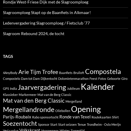
Rondje West-Friese Dijk met de Slagroomploeg
Slagroomploeg Stapt op de Baanfiets in Alkmaar!
Ledenvergadering Slagroomploeg / Fietsclub ’77
Slagroom Rebound 2024, de tocht
TAGS
Compostela
Arie Tijm Trofee
4AnyBody
Baanfiets
Bruiloft
Compostelo
Dam tot Dam
Dijkentocht
Dolomietenmarathon
Feest
Fotos
Geboorte
Giro
Kalender
Jaarvergadering
GPS
India
Jubileum
Klassieker
Markermeer
Mat van de Berg Classic
Mat van den Berg Classic
Mergelland
Opening
Mergellandronde
Oliebollen
Parijs-Roubaix
Ronde van Texel
Rabo sponsortocht
Routekaarten
Shirt
Soezentocht
Sponsor
Start
Start seizoen
Tenue
Trondheim - Oslo Merijn
Volkskrant
Verjaardag
Voornemens
Winter
Zomertijd