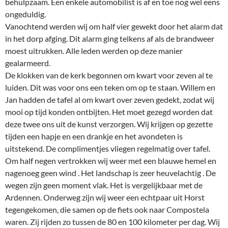
behulpzaam. Een enkele automobilist is af en toe nog wel eens
ongeduldig.
Vanochtend werden wij om half vier gewekt door het alarm dat
in het dorp afging. Dit alarm ging telkens af als de brandweer
moest uitrukken. Alle leden werden op deze manier
gealarmeerd.
De klokken van de kerk begonnen om kwart voor zeven al te
luiden. Dit was voor ons een teken om op te staan. Willem en
Jan hadden de tafel al om kwart over zeven gedekt, zodat wij
mooi op tijd konden ontbijten. Het moet gezegd worden dat
deze twee ons uit de kunst verzorgen. Wij krijgen op gezette
tijden een hapje en een drankje en het avondeten is
uitstekend. De complimentjes vliegen regelmatig over tafel.
Om half negen vertrokken wij weer met een blauwe hemel en
nagenoeg geen wind . Het landschap is zeer heuvelachtig . De
wegen zijn geen moment vlak. Het is vergelijkbaar met de
Ardennen. Onderweg zijn wij weer een echtpaar uit Horst
tegengekomen, die samen op de fiets ook naar Compostela
waren. Zij rijden zo tussen de 80 en 100 kilometer per dag. Wij