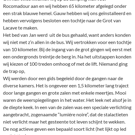
Rocomadour aan en wij hebben 65 kilometer afgelegd onder
een strak blauwe hemel. Gauw hebben wij ons geïnstalleerd en
hebben vervolgens besloten een tochtje naar de Grot van
Lacave te maken.
Het bed van Jan werd uit de bus gehaald, want anders konden
wij niet met z’n allen in de bus. Wij vertrokken voor een tochtje
van 10 kilometer. Bij de ingang van de grot gingen wij eerst met
een ondergronds treintje de berg in. Na het uitstappen konden
wij kiezen of 100 treden omhoog of met de lift. Niemand ging
de trap op,
Wij werden door een gids begeleid door de gangen naar de
diverse kamers. Het is ongeveer een 1,5 kilometer lang traject
door lange gangen en grote zalen met enkele meertjes. Mooi
waren de weerspiegelingen in het water. Het leek net alsof je in
de diepte keek. In een van de zalen was een speciale verlichting
aangebracht, zogenaamde “lumiére noire”, dat de stalactieten
niet verlicht maar het gesteente tot leven schijnt te wekken.
De nog actieve geven een bepaald soort licht (het lijkt op led