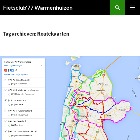
Ga
Zoeken
Fietsclub'77 Warmenhuizen
naar
PRIMAI
de
MENU
inhoud
Tag archieven: Routekaarten