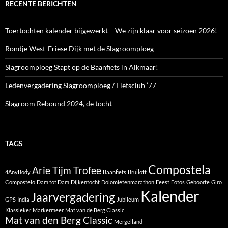
RECENTE BERICHTEN
Toertochten kalender bijgewerkt – We zijn klaar voor seizoen 2026!
Rondje West-Friese Dijk met de Slagroomploeg
Slagroomploeg Stapt op de Baanfiets in Alkmaar!
Ledenvergadering Slagroomploeg / Fietsclub ’77
Slagroom Rebound 2024, de tocht
TAGS
Compostela
Arie Tijm Trofee
4AnyBody
Baanfiets
Bruiloft
Compostelo
Dam tot Dam
Dijkentocht
Dolomietenmarathon
Feest
Fotos
Geboorte
Giro
Kalender
Jaarvergadering
GPS
India
Jubileum
Klassieker
Markermeer
Mat van de Berg Classic
Mat van den Berg Classic
Mergelland