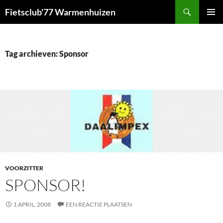
Ga
Zoeken
Fietsclub'77 Warmenhuizen
naar
PRIMAI
de
MENU
inhoud
Tag archieven: Sponsor
VOORZITTER
SPONSOR!
1 APRIL, 2008
EEN REACTIE PLAATSEN