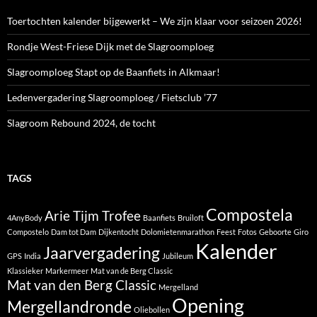
Toertochten kalender bijgewerkt – We zijn klaar voor seizoen 2026!
Rondje West-Friese Dijk met de Slagroomploeg
Slagroomploeg Stapt op de Baanfiets in Alkmaar!
Ledenvergadering Slagroomploeg / Fietsclub ’77
Slagroom Rebound 2024, de tocht
TAGS
Compostela
Arie Tijm Trofee
4AnyBody
Baanfiets
Bruiloft
Compostelo
Dam tot Dam
Dijkentocht
Dolomietenmarathon
Feest
Fotos
Geboorte
Giro
Kalender
Jaarvergadering
GPS
India
Jubileum
Klassieker
Markermeer
Mat van de Berg Classic
Mat van den Berg Classic
Mergelland
Opening
Mergellandronde
Oliebollen